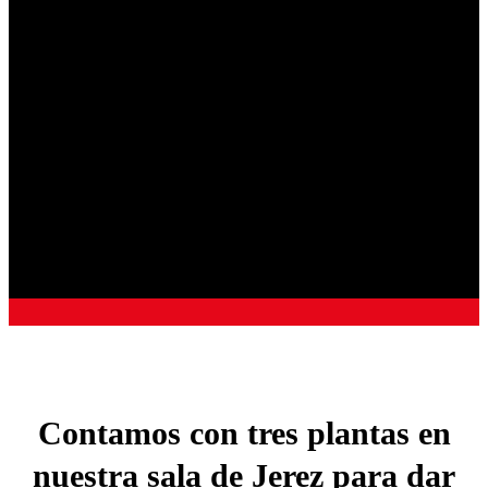
zonas más representativas de Jerez de la Frontera, el
barrio de San Miguel
, uno de los más flamencos
de la ciudad, y con una marcada personalidad. No
puedes visitarlo sin pasar por la Plaza de las
Angustias, la Capilla de la Yedra, el templo de San
Miguel, la Ermita de San Telmo, el Palacio de
Villapanes, el monumento a La Paquera o el de
Lola Flores.
Somos historia de Jerez
.
Contamos con tres plantas en
nuestra sala de Jerez para dar