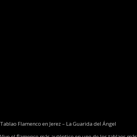
📍 Espectáculos
de martes a sábado
🎟️
Puedes reservar tu entrada directamente
desde este calendario
💃 Arte, tradición y emoción en uno de los tablaos
más especiales de Andalucía
Tablao Flamenco en Jerez – La Guarida del Ángel
Vive el flamenco más auténtico en uno de los tablaos más