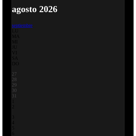
agosto 2026
septiembre
LU
MA
MI
JU
VI
SA
DO
27
28
29
30
31
1
2
3
4
5
6