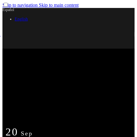
Skip to navigation
Skip to main content
Español
English
Próximos conciertos de
Pop/Rock/Otros
20
Sep