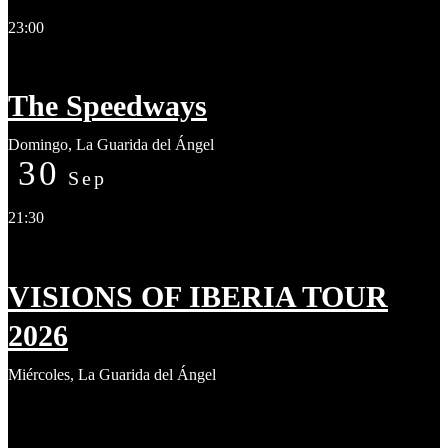
23:00
The Speedways
Domingo
,
La Guarida del Ángel
30
Sep
21:30
VISIONS OF IBERIA TOUR
2026
Miércoles
,
La Guarida del Ángel
¡No hay eventos!