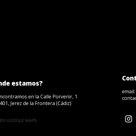
Con
nde estamos?
email
ncontramos en la Calle Porvenir, 1
conta
401, Jerez de la Frontera (Cádiz)
 EN GOOGLE MAPS