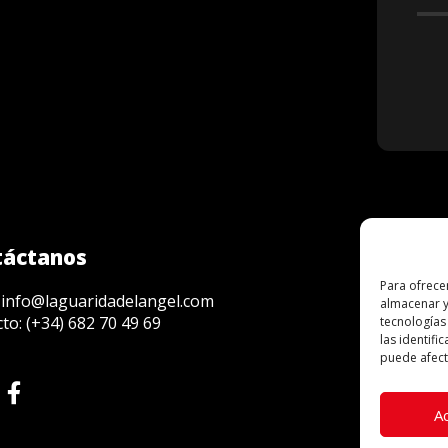
táctanos
Para ofrece
Patr
:
info@laguaridadelangel.com
almacenar y
cto:
(+34) 682 70 49 69
tecnologías
las identifi
puede afecta
A