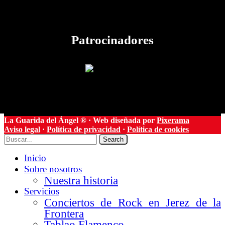
Patrocinadores
La Guarida del Ángel ® · Web diseñada por
Pixerama
Aviso legal
·
Política de privacidad
·
Política de cookies
Search
Inicio
Sobre nosotros
Nuestra historia
Servicios
Conciertos de Rock en Jerez de la
Frontera
Tablao Flamenco