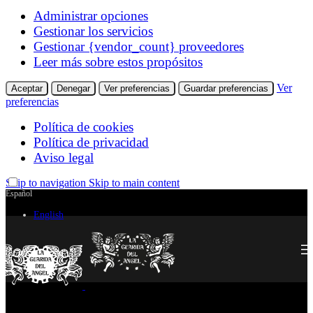
Administrar opciones
Gestionar los servicios
Gestionar {vendor_count} proveedores
Leer más sobre estos propósitos
Ver
Aceptar
Denegar
Ver preferencias
Guardar preferencias
preferencias
Política de cookies
Política de privacidad
Aviso legal
Skip to navigation
Skip to main content
Español
English