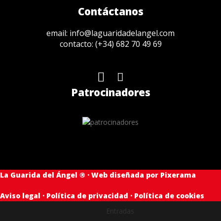
Contáctanos
email:
info@laguaridadelangel.com
contacto:
(+34) 682 70 49 69
Patrocinadores
La Guarida del Ángel ® · Web diseñada por
Pixerama
Aviso legal
·
Política de privacidad
·
Política de cookies
Entradas