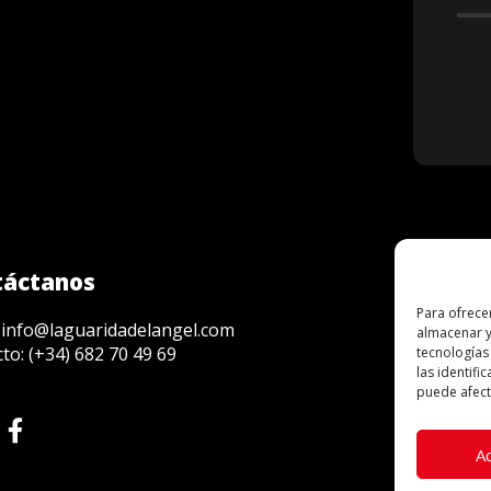
táctanos
Para ofrece
Patr
:
info@laguaridadelangel.com
almacenar y
cto:
(+34) 682 70 49 69
tecnologías
las identifi
puede afecta
A