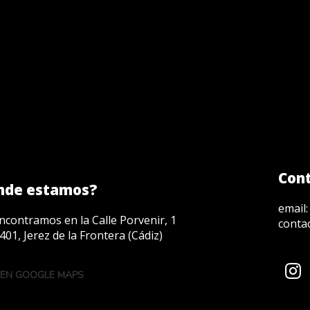
Con
nde estamos?
email
ncontramos en la Calle Porvenir, 1
conta
401, Jerez de la Frontera (Cádiz)
 EN GOOGLE MAPS