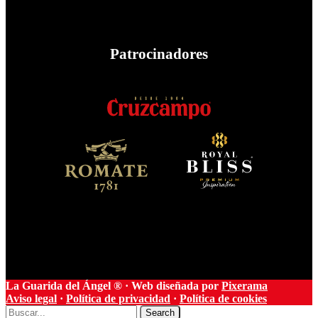
Patrocinadores
La Guarida del Ángel ® · Web diseñada por
Pixerama
Aviso legal
·
Política de privacidad
·
Política de cookies
Search