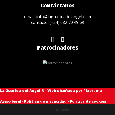
Contáctanos
email:
info@laguaridadelangel.com
contacto:
(+34) 682 70 49 69
Patrocinadores
La Guarida del Ángel ® · Web diseñada por
Pixerama
Aviso legal
·
Política de privacidad
·
Política de cookies
Entradas