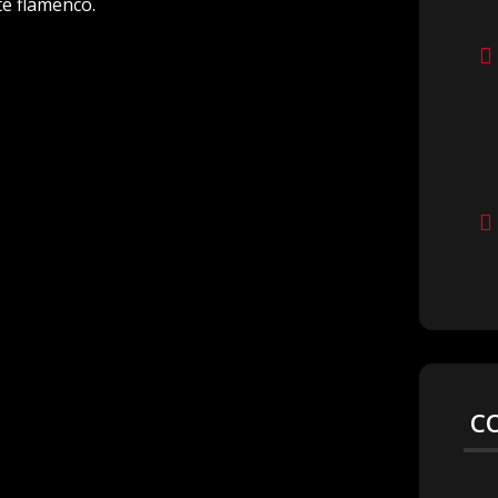
rte flamenco.
C