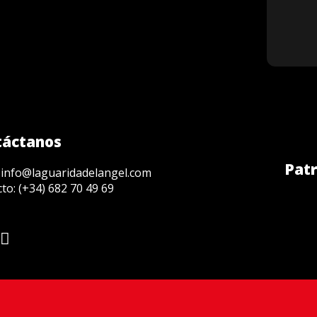
táctanos
Patr
:
info@laguaridadelangel.com
cto:
(+34) 682 70 49 69