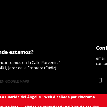
Con
nde estamos?
email
ncontramos en la Calle Porvenir, 1
conta
401, Jerez de la Frontera (Cádiz)
 EN GOOGLE MAPS
La Guarida del Ángel ® · Web diseñada por
Pixerama
Aviso legal
·
Política de privacidad
·
Política de cookies