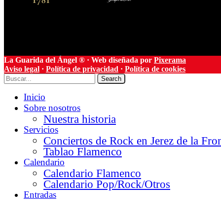
La Guarida del Ángel ® · Web diseñada por
Pixerama
Aviso legal
·
Política de privacidad
·
Política de cookies
Search
Inicio
Sobre nosotros
Nuestra historia
Servicios
Conciertos de Rock en Jerez de la Fro
Tablao Flamenco
Calendario
Calendario Flamenco
Calendario Pop/Rock/Otros
Entradas