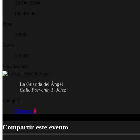
20 Dic 2024
Finalizado
Hora
20:00
Coste
23,00€
Localización
La Guarida del Ángel
Calle Porvenir, 1, Jerez
Categoría
Flamenco
Compartir este evento