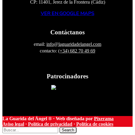
CP: 11401, Jerez de la Frontera (Cádiz)
VER EN GOOGLE MAPS
Contáctanos
email:
info@laguaridadelangel.com
contacto:
(+34) 682 70 49 69
Patrocinadores
La Guarida del Ángel ® · Web diseñada por
Pixerama
Aviso legal
·
Política de privacidad
·
Política de cookies
Search