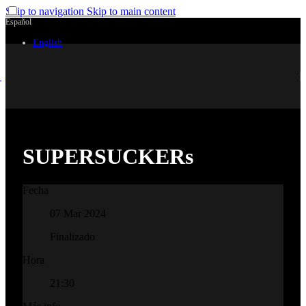
Skip to navigation
Skip to main content
Español
English
SUPERSUCKERs
Fecha
07 Mar 2024
Finalizado
Hora
21:30