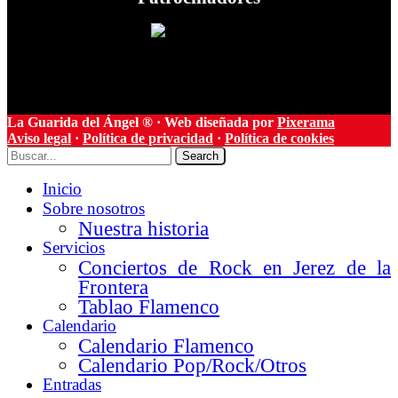
La Guarida del Ángel ® · Web diseñada por
Pixerama
Aviso legal
·
Política de privacidad
·
Política de cookies
Search
Inicio
Sobre nosotros
Nuestra historia
Servicios
Conciertos de Rock en Jerez de la
Frontera
Tablao Flamenco
Calendario
Calendario Flamenco
Calendario Pop/Rock/Otros
Entradas