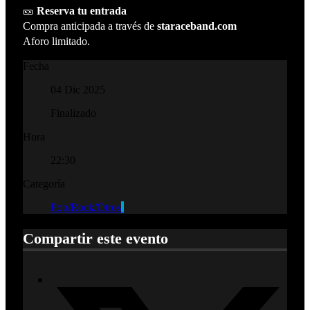
🎫
Reserva tu entrada
Compra anticipada a través de
staraceband.com
Aforo limitado.
Fecha
04 Dic 2025
Finalizado
Hora
22:30
Categoría
Pop/Rock/Otros
Compartir este evento