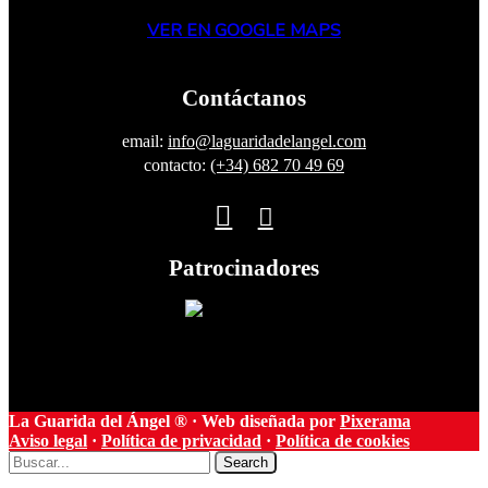
VER EN GOOGLE MAPS
Contáctanos
email:
info@laguaridadelangel.com
contacto:
(+34) 682 70 49 69
Patrocinadores
La Guarida del Ángel ® · Web diseñada por
Pixerama
Aviso legal
·
Política de privacidad
·
Política de cookies
Search