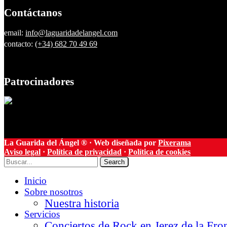
Contáctanos
email:
info@laguaridadelangel.com
contacto:
(+34) 682 70 49 69
Patrocinadores
La Guarida del Ángel ® · Web diseñada por
Pixerama
Aviso legal
·
Política de privacidad
·
Política de cookies
Search
Inicio
Sobre nosotros
Nuestra historia
Servicios
Conciertos de Rock en Jerez de la Fro