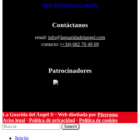
VER EN GOOGLE MAPS
Contáctanos
email:
info@laguaridadelangel.com
contacto:
(+34) 682 70 49 69
Patrocinadores
La Guarida del Ángel ® · Web diseñada por
Pixerama
Aviso legal
·
Política de privacidad
·
Política de cookies
Search
Inicio