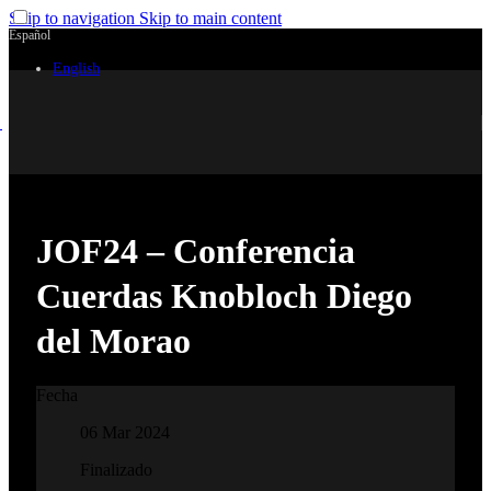
Skip to navigation
Skip to main content
Español
English
JOF24 – Conferencia
Cuerdas Knobloch Diego
del Morao
Fecha
06 Mar 2024
Finalizado