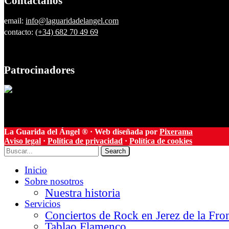
Contáctanos
email:
info@laguaridadelangel.com
contacto:
(+34) 682 70 49 69
Patrocinadores
La Guarida del Ángel ® · Web diseñada por
Pixerama
Aviso legal
·
Política de privacidad
·
Política de cookies
Search
Inicio
Sobre nosotros
Nuestra historia
Servicios
Conciertos de Rock en Jerez de la Fro
Tablao Flamenco