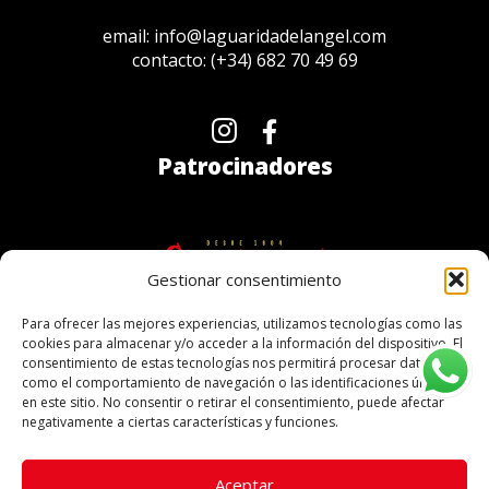
email:
info@laguaridadelangel.com
contacto:
(+34) 682 70 49 69
Patrocinadores
Gestionar consentimiento
Para ofrecer las mejores experiencias, utilizamos tecnologías como las
cookies para almacenar y/o acceder a la información del dispositivo. El
consentimiento de estas tecnologías nos permitirá procesar datos
como el comportamiento de navegación o las identificaciones únicas
en este sitio. No consentir o retirar el consentimiento, puede afectar
negativamente a ciertas características y funciones.
Aceptar