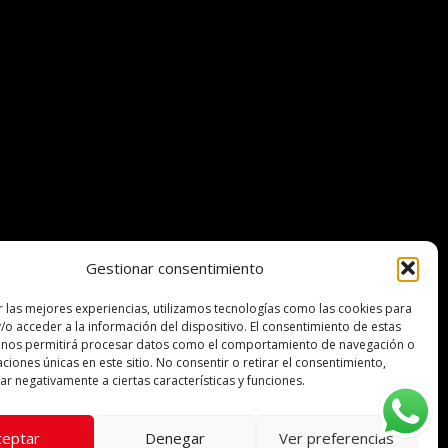
Gestionar consentimiento
r las mejores experiencias, utilizamos tecnologías como las cookies para
ocinadores
/o acceder a la información del dispositivo. El consentimiento de estas
 nos permitirá procesar datos como el comportamiento de navegación o
caciones únicas en este sitio. No consentir o retirar el consentimiento,
r negativamente a ciertas características y funciones.
ceptar
Denegar
Ver preferencias