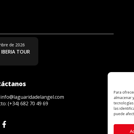
mbre de 2026
 IBERIA TOUR
táctanos
Para ofrece
Patr
:
info@laguaridadelangel.com
almacenar y
cto:
(+34) 682 70 49 69
tecnologías
las identifi
puede afecta
A