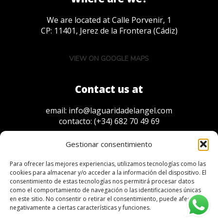
We are located at Calle Porvenir, 1
CP: 11401, Jerez de la Frontera (Cádiz)
VIEW ON GOOGLE MAPS
Contact us at
email:
info@laguaridadelangel.com
contacto:
(+34) 682 70 49 69
Gestionar consentimiento
Para ofrecer las mejores experiencias, utilizamos tecnologías como las
Sponsors
cookies para almacenar y/o acceder a la información del dispositivo. El
consentimiento de estas tecnologías nos permitirá procesar datos
como el comportamiento de navegación o las identificaciones únicas
en este sitio. No consentir o retirar el consentimiento, puede afectar
negativamente a ciertas características y funciones.