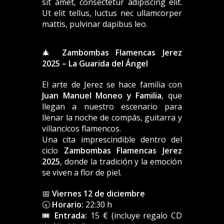
sit amet, consectetur adipiscing elit.
Ut elit tellus, luctus nec ullamcorper
mattis, pulvinar dapibus leo.
🎄
Zambombas Flamencas Jerez
2025 – La Guarida del Ángel
El arte de Jerez se hace familia con
Juan Manuel Moneo y Familia
, que
llegan a nuestro escenario para
llenar la noche de compás, guitarra y
villancicos flamencos.
Una cita imprescindible dentro del
ciclo
Zambombas Flamencas Jerez
2025
, donde la tradición y la emoción
se viven a flor de piel.
📅
Viernes 12 de diciembre
🕣
Horario:
22:30 h
🎟️
Entrada:
15 € (incluye regalo CD