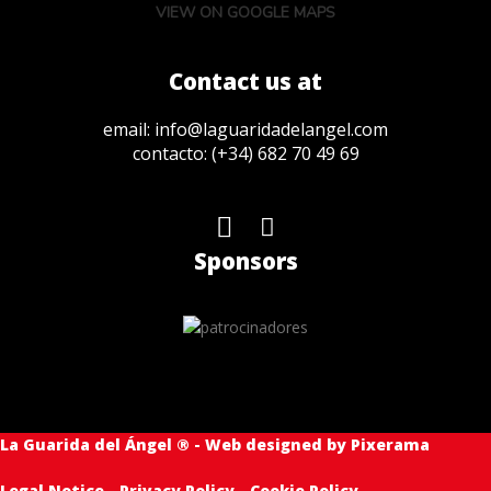
VIEW ON GOOGLE MAPS
Contact us at
email:
info@laguaridadelangel.com
contacto:
(+34) 682 70 49 69
Sponsors
La Guarida del Ángel ® - Web designed by
Pixerama
Legal Notice
-
Privacy Policy
-
Cookie Policy