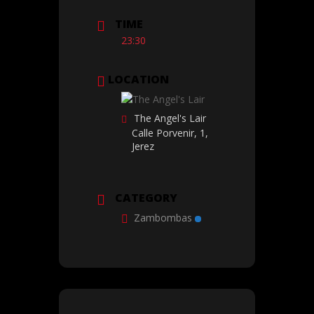
TIME
23:30
LOCATION
The Angel's Lair
Calle Porvenir, 1,
Jerez
CATEGORY
Zambombas