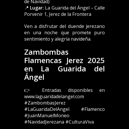
de Navidad)
📍
Lugar:
La Guarida del Ángel – Calle
Porvenir 1, Jerez de la Frontera
Ven a disfrutar del duende jerezano
en una noche que promete puro
sentimiento y alegría navideña.
Zambombas
Flamencas Jerez 2025
en La Guarida del
Ángel
👉 Entradas disponibles en
www.laguaridadelangel.com
#ZambombasJerez
#LaGuaridaDelAngel #Flamenco
#JuanManuelMoneo
#NavidadJerezana #CulturaViva