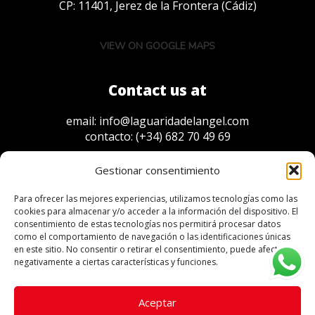
CP: 11401, Jerez de la Frontera (Cádiz)
VIEW ON GOOGLE MAPS
Contact us at
email:
info@laguaridadelangel.com
contacto:
(+34) 682 70 49 69
Gestionar consentimiento
Para ofrecer las mejores experiencias, utilizamos tecnologías como las
Sponsors
cookies para almacenar y/o acceder a la información del dispositivo. El
consentimiento de estas tecnologías nos permitirá procesar datos
como el comportamiento de navegación o las identificaciones únicas
en este sitio. No consentir o retirar el consentimiento, puede afectar
negativamente a ciertas características y funciones.
Aceptar