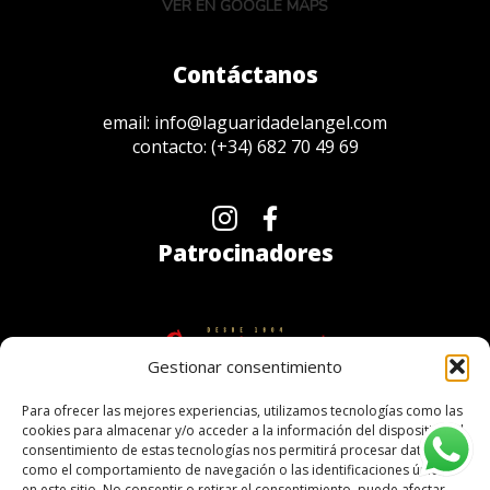
VER EN GOOGLE MAPS
Contáctanos
email:
info@laguaridadelangel.com
contacto:
(+34) 682 70 49 69
Patrocinadores
Gestionar consentimiento
Para ofrecer las mejores experiencias, utilizamos tecnologías como las
cookies para almacenar y/o acceder a la información del dispositivo. El
consentimiento de estas tecnologías nos permitirá procesar datos
como el comportamiento de navegación o las identificaciones únicas
en este sitio. No consentir o retirar el consentimiento, puede afectar