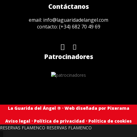
Contáctanos
email:
info@laguaridadelangel.com
contacto:
(+34) 682 70 49 69
Patrocinadores
La Guarida del Ángel ® · Web diseñada por
Pixerama
Aviso legal
·
Política de privacidad
·
Política de cookies
RESERVAS FLAMENCO
RESERVAS FLAMENCO